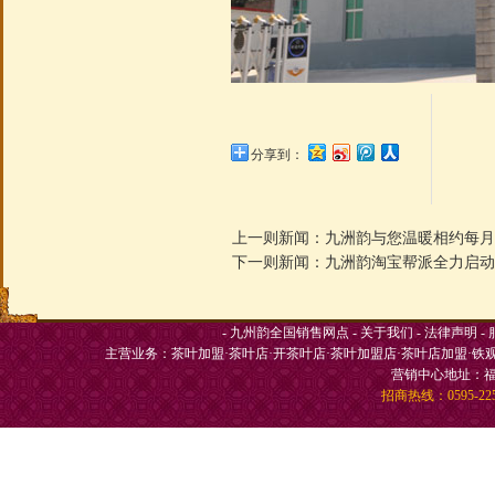
分享到：
上一则新闻：
九洲韵与您温暖相约每月
下一则新闻：
九洲韵淘宝帮派全力启动
-
九州韵全国销售网点
-
关于我们
-
法律声明
-
主营业务：
茶叶加盟
·
茶叶店
·
开茶叶店
·
茶叶加盟店
·
茶叶店加盟
·
铁
营销中心地址：福
招商热线：0595-225