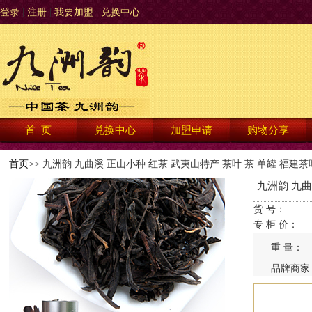
登录
|
注册
|
我要加盟
|
兑换中心
首 页
兑换中心
加盟申请
购物分享
首页
>> 九洲韵 九曲溪 正山小种 红茶 武夷山特产 茶叶 茶 单罐 福建茶
九洲韵 九曲
货 号：
专 柜 价：
重 量：
品牌商家