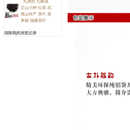
九洲韵 九曲溪
正山小种 红茶 武
夷山特产 茶叶 茶
单罐 福建茶叶
清除我的浏览记录