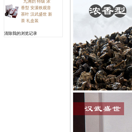
九洲韵 特级 浓
香型 安溪铁观音
茶叶 汉武盛世 新
茶 礼盒装
清除我的浏览记录