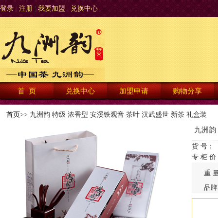
登录
|
注册
|
我要加盟
|
兑换中心
首 页
兑换中心
加盟申请
购物分享
首页
>> 九洲韵 特级 浓香型 安溪铁观音 茶叶 汉武盛世 新茶 礼盒装
九洲韵
货 号：
专 柜 价
重 
品牌