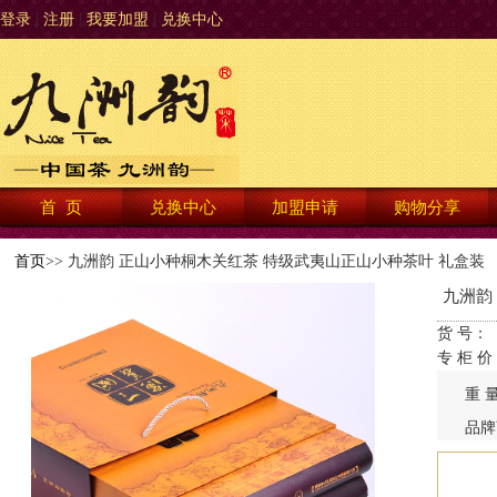
登录
|
注册
|
我要加盟
|
兑换中心
首 页
兑换中心
加盟申请
购物分享
首页
>> 九洲韵 正山小种桐木关红茶 特级武夷山正山小种茶叶 礼盒装
九洲韵
货 号：
专 柜 价
重 
品牌