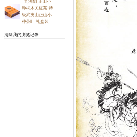
九洲韵 正山小
种桐木关红茶 特
级武夷山正山小
种茶叶 礼盒装
清除我的浏览记录